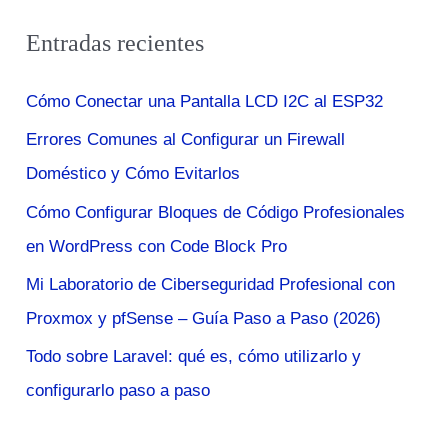
en
s
2023?
Entradas recientes
c
a
Cómo Conectar una Pantalla LCD I2C al ESP32
r
Errores Comunes al Configurar un Firewall
p
Doméstico y Cómo Evitarlos
o
r
Cómo Configurar Bloques de Código Profesionales
:
en WordPress con Code Block Pro
Mi Laboratorio de Ciberseguridad Profesional con
Proxmox y pfSense – Guía Paso a Paso (2026)
Todo sobre Laravel: qué es, cómo utilizarlo y
configurarlo paso a paso