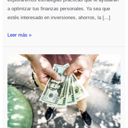
a optimizar tus finanzas personales. Ya sea que
estés interesado en inversiones, ahorros, la […]
¿Cómo
Leer más »
puedo
mejorar
mi
gestión
financiera?