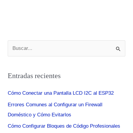
B
u
s
Entradas recientes
c
a
Cómo Conectar una Pantalla LCD I2C al ESP32
r
Errores Comunes al Configurar un Firewall
p
Doméstico y Cómo Evitarlos
o
r
Cómo Configurar Bloques de Código Profesionales