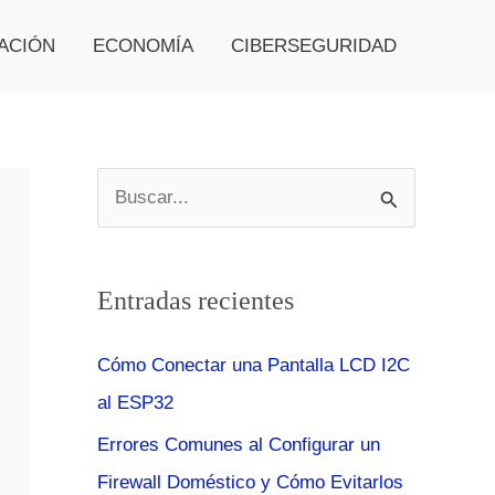
ACIÓN
ECONOMÍA
CIBERSEGURIDAD
B
u
s
Entradas recientes
c
a
Cómo Conectar una Pantalla LCD I2C
r
al ESP32
p
Errores Comunes al Configurar un
o
Firewall Doméstico y Cómo Evitarlos
r