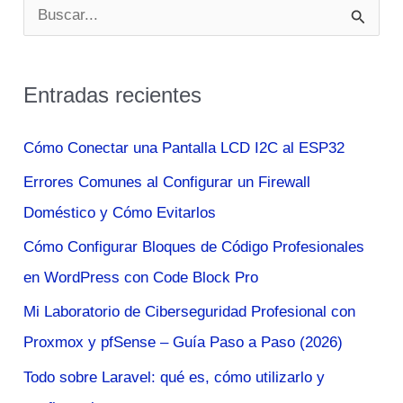
B
u
s
Entradas recientes
c
a
Cómo Conectar una Pantalla LCD I2C al ESP32
r
Errores Comunes al Configurar un Firewall
p
Doméstico y Cómo Evitarlos
o
Cómo Configurar Bloques de Código Profesionales
r
en WordPress con Code Block Pro
:
Mi Laboratorio de Ciberseguridad Profesional con
Proxmox y pfSense – Guía Paso a Paso (2026)
Todo sobre Laravel: qué es, cómo utilizarlo y