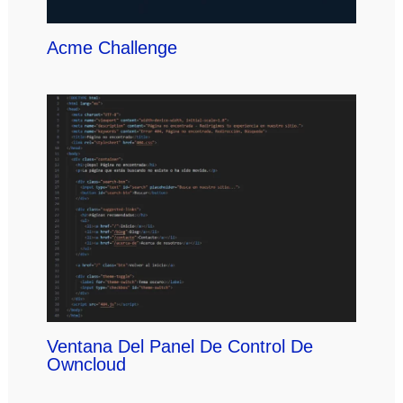
Acme Challenge
Ventana Del Panel De Control De
Owncloud