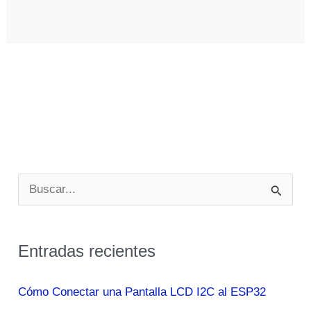
B
u
s
Entradas recientes
c
a
Cómo Conectar una Pantalla LCD I2C al ESP32
r