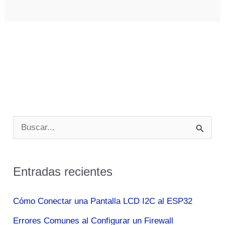
B
u
s
Entradas recientes
c
a
Cómo Conectar una Pantalla LCD I2C al ESP32
r
Errores Comunes al Configurar un Firewall