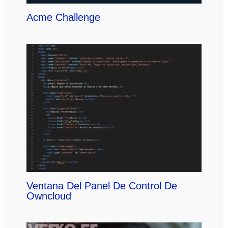
Acme Challenge
Ventana Del Panel De Control De
Owncloud