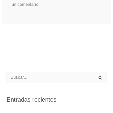
un comentario.
B
u
s
Entradas recientes
c
a