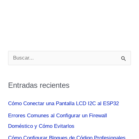
B
u
s
Entradas recientes
c
a
Cómo Conectar una Pantalla LCD I2C al ESP32
r
Errores Comunes al Configurar un Firewall
p
Doméstico y Cómo Evitarlos
o
Cómo Configurar Bloques de Código Profesionales