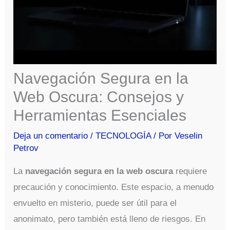
Navegación Segura en la
Web Oscura: Consejos y
Herramientas Esenciales
Deja un comentario
/
TECNOLOGÍA
/ Por
Veselin
Petrov
La
navegación segura en la web oscura
requiere
precaución y conocimiento. Este espacio, a menudo
envuelto en misterio, puede ser útil para el
anonimato, pero también está lleno de riesgos. En