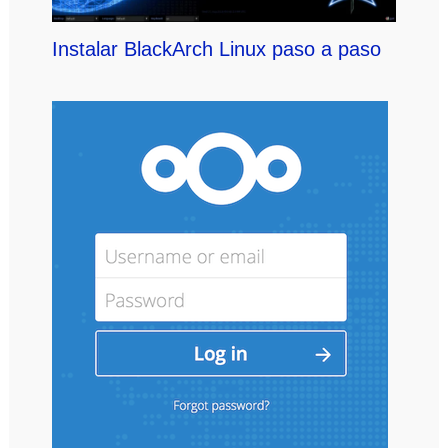
Instalar BlackArch Linux paso a paso