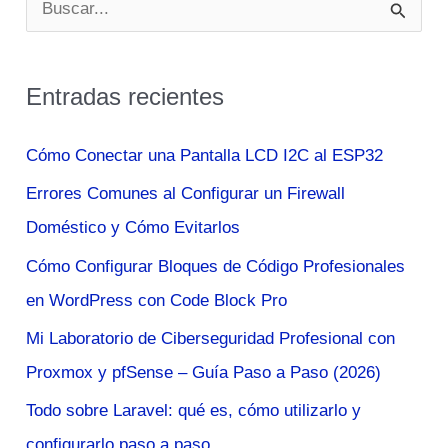
B
u
s
Entradas recientes
c
a
Cómo Conectar una Pantalla LCD I2C al ESP32
r
Errores Comunes al Configurar un Firewall
p
Doméstico y Cómo Evitarlos
o
Cómo Configurar Bloques de Código Profesionales
r
en WordPress con Code Block Pro
:
Mi Laboratorio de Ciberseguridad Profesional con
Proxmox y pfSense – Guía Paso a Paso (2026)
Todo sobre Laravel: qué es, cómo utilizarlo y
configurarlo paso a paso