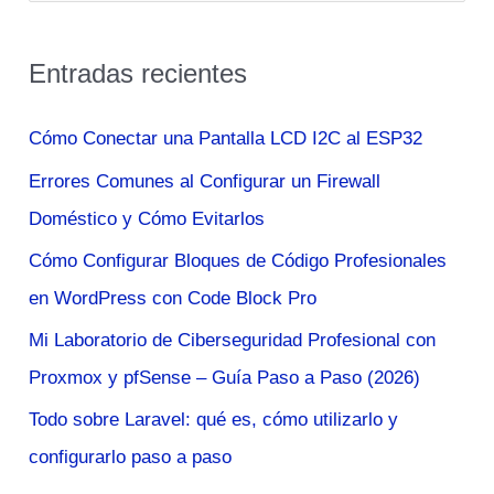
u
s
Entradas recientes
c
a
Cómo Conectar una Pantalla LCD I2C al ESP32
r
Errores Comunes al Configurar un Firewall
p
Doméstico y Cómo Evitarlos
o
Cómo Configurar Bloques de Código Profesionales
r
en WordPress con Code Block Pro
:
Mi Laboratorio de Ciberseguridad Profesional con
Proxmox y pfSense – Guía Paso a Paso (2026)
Todo sobre Laravel: qué es, cómo utilizarlo y
configurarlo paso a paso