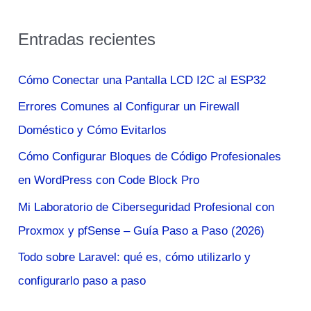
s
Entradas recientes
c
a
Cómo Conectar una Pantalla LCD I2C al ESP32
r
Errores Comunes al Configurar un Firewall
p
Doméstico y Cómo Evitarlos
o
Cómo Configurar Bloques de Código Profesionales
r
en WordPress con Code Block Pro
:
Mi Laboratorio de Ciberseguridad Profesional con
Proxmox y pfSense – Guía Paso a Paso (2026)
Todo sobre Laravel: qué es, cómo utilizarlo y
configurarlo paso a paso