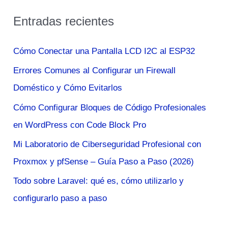
s
Entradas recientes
c
a
Cómo Conectar una Pantalla LCD I2C al ESP32
r
Errores Comunes al Configurar un Firewall
p
Doméstico y Cómo Evitarlos
o
Cómo Configurar Bloques de Código Profesionales
r
en WordPress con Code Block Pro
:
Mi Laboratorio de Ciberseguridad Profesional con
Proxmox y pfSense – Guía Paso a Paso (2026)
Todo sobre Laravel: qué es, cómo utilizarlo y
configurarlo paso a paso