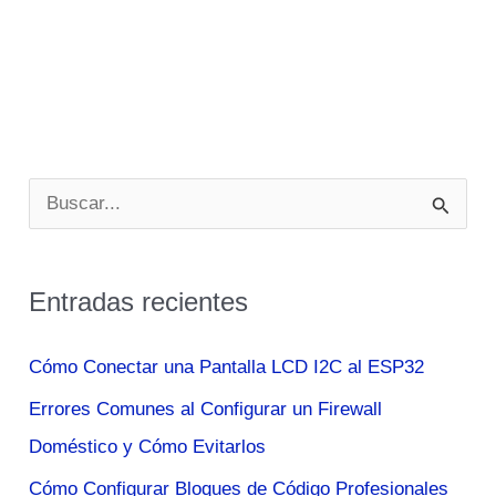
B
u
s
Entradas recientes
c
a
Cómo Conectar una Pantalla LCD I2C al ESP32
r
Errores Comunes al Configurar un Firewall
p
Doméstico y Cómo Evitarlos
o
Cómo Configurar Bloques de Código Profesionales