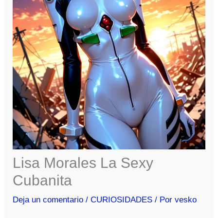
Lisa Morales La Sexy
Cubanita
Deja un comentario
/
CURIOSIDADES
/ Por
vesko