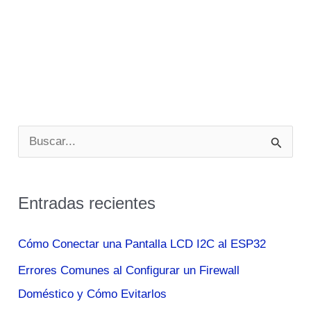
B
u
s
Entradas recientes
c
a
Cómo Conectar una Pantalla LCD I2C al ESP32
r
Errores Comunes al Configurar un Firewall
p
Doméstico y Cómo Evitarlos
o