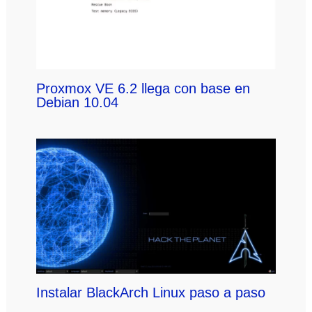
Proxmox VE 6.2 llega con base en
Debian 10.04
Instalar BlackArch Linux paso a paso