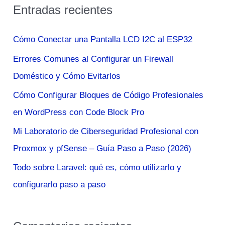
Entradas recientes
c
a
Cómo Conectar una Pantalla LCD I2C al ESP32
r
Errores Comunes al Configurar un Firewall
p
Doméstico y Cómo Evitarlos
o
Cómo Configurar Bloques de Código Profesionales
r
en WordPress con Code Block Pro
:
Mi Laboratorio de Ciberseguridad Profesional con
Proxmox y pfSense – Guía Paso a Paso (2026)
Todo sobre Laravel: qué es, cómo utilizarlo y
configurarlo paso a paso