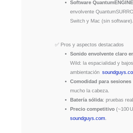
Software QuantumENGIN
envolvente QuantumSURROUN
Switch y Mac (sin software)
✅ Pros y aspectos destacados
Sonido envolvente claro e
Wild: la espacialidad y baj
ambientación
soundguys.c
Comodidad para sesiones 
mucho la cabeza.
Batería sólida
: pruebas rea
Precio competitivo
(~100 U
soundguys.com
.