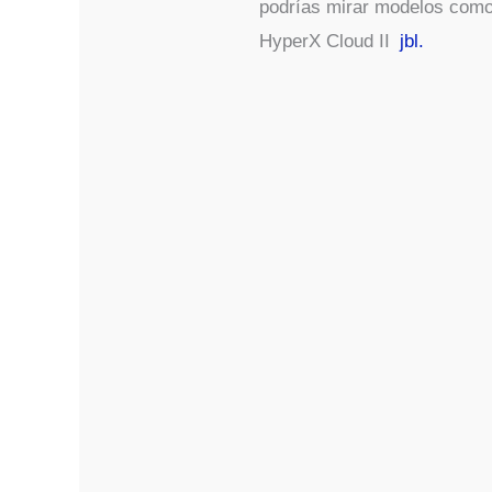
podrías mirar modelos como
HyperX Cloud II
jbl.