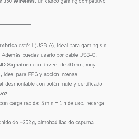
 350 Wireless
, un casco gaming competitivo
ámbrica
estéril (USB‑A), ideal para gaming sin
l. Además puedes usarlo por cable USB‑C.
D Signature
con drivers de 40 mm, muy
, ideal para FPS y acción intensa.
al
desmontable con botón mute y certificado
 voz.
 con carga rápida: 5 min = 1 h de uso, recarga
enido de ~252 g, almohadillas de espuma