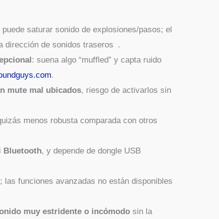
s
puede saturar sonido de explosiones/pasos; el
 dirección de sonidos traseros .
epcional
: suena algo “muffled” y capta ruido
oundguys.com
.
ón mute mal ubicados
, riesgo de activarlos sin
 quizás menos robusta comparada con otros
i Bluetooth
, y depende de dongle USB
s
; las funciones avanzadas no están disponibles
onido muy estridente o incómodo
sin la