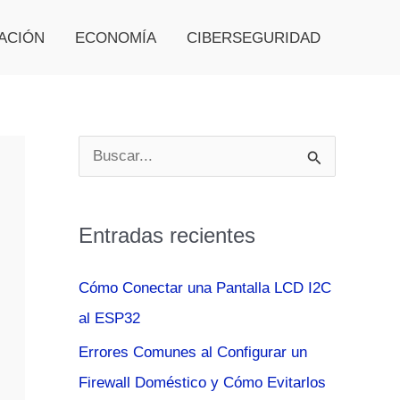
ACIÓN
ECONOMÍA
CIBERSEGURIDAD
B
u
s
Entradas recientes
c
a
Cómo Conectar una Pantalla LCD I2C
r
al ESP32
p
Errores Comunes al Configurar un
o
Firewall Doméstico y Cómo Evitarlos
r