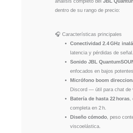
análisis completo del
JBL Quantum
dentro de su rango de precio:
🎧 Características principales
Conectividad 2.4 GHz inal
latencia y pérdidas de seña
Sonido JBL QuantumSOUN
enfocados en bajos potentes
Micrófono boom direccion
Discord — útil para chat de
Batería de hasta 22 horas
,
completa en 2 h.
Diseño cómodo
, peso cont
viscoelástica.