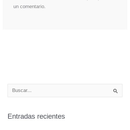
un comentario.
B
u
s
Entradas recientes
c
a