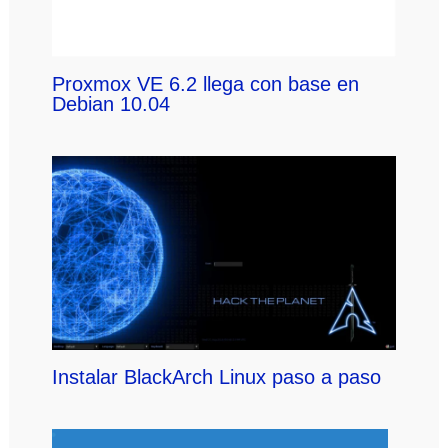
Proxmox VE 6.2 llega con base en
Debian 10.04
Instalar BlackArch Linux paso a paso