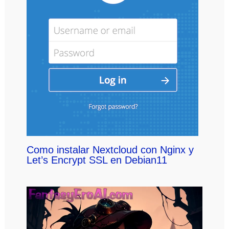
Como instalar Nextcloud con Nginx y
Let’s Encrypt SSL en Debian11