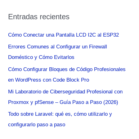
s
Entradas recientes
c
a
Cómo Conectar una Pantalla LCD I2C al ESP32
r
Errores Comunes al Configurar un Firewall
p
Doméstico y Cómo Evitarlos
o
Cómo Configurar Bloques de Código Profesionales
r
en WordPress con Code Block Pro
:
Mi Laboratorio de Ciberseguridad Profesional con
Proxmox y pfSense – Guía Paso a Paso (2026)
Todo sobre Laravel: qué es, cómo utilizarlo y
configurarlo paso a paso