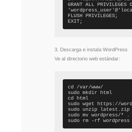
GRANT ALL PRIVILEGES O
'wordpress_user'@'loca
FLUSH PRIVILEGES;

EXIT;
3. Descarga e instala WordPress
Ve al directorio web estándar:
cd /var/www/

sudo mkdir html

cd html

sudo wget https://word
sudo unzip latest.zip

sudo mv wordpress/* .

sudo rm -rf wordpress