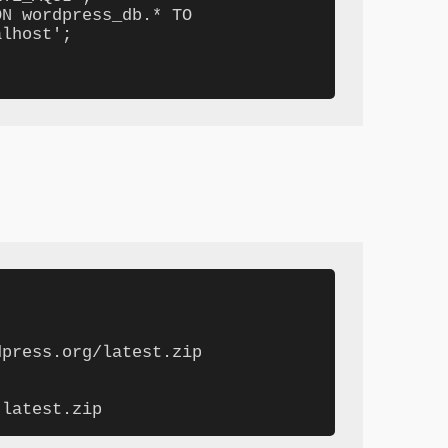
N wordpress_db.* TO 
lhost';

press.org/latest.zip

 latest.zip