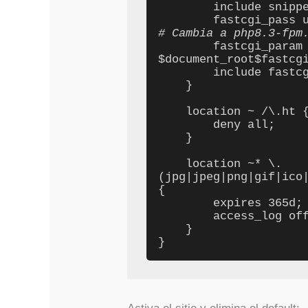
        include snippets/fastcgi-php.conf;

# Cambia a php8.3-fpm
        fastcgi_param SCRIPT_FILENAME 
$document_root$fastcgi
        include fastcgi_params;

    }

    location ~ /\.ht {

        deny all;

    }

    location ~* \.
(jpg|jpeg|png|gif|ico|
{

        expires 365d;

        access_log off;

    }

}