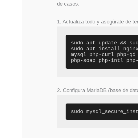
de casos.
1. Actualiza todo y asegúrate de t
sudo apt update && sud
sudo apt install ngin
mysql php-curl php-gd 
php-soap php-intl php
2. Configura MariaDB (base de da
sudo mysql_secure_ins