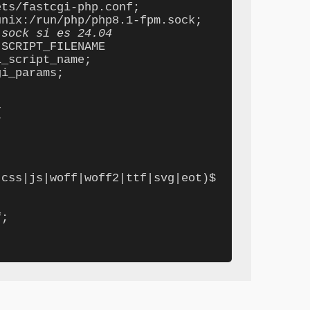
        fastcgi_pass unix:/run/php/php8.1-fpm.sock;  
.sock si es 24.04
_script_name;

css|js|woff|woff2|ttf|svg|eot)$ 