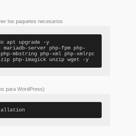
ener los paquetes necesarios
o apt upgrade -y

x mariadb-server php-fpm php-
php-mbstring php-xml php-xmlrpc 
-zip php-imagick unzip wget -y
tos para WordPress)
tallation