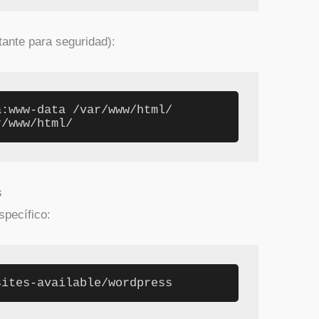
ante para seguridad):
:www-data /var/www/html/

r/www/html/
s
specífico:
sites-available/wordpress