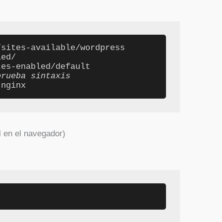
sites-available/wordpress 
ed/

es-enabled/default

prueba sintaxis
 nginx
l en el navegador)