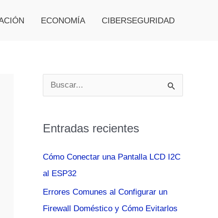
ACIÓN
ECONOMÍA
CIBERSEGURIDAD
B
u
s
Entradas recientes
c
a
Cómo Conectar una Pantalla LCD I2C
r
al ESP32
p
Errores Comunes al Configurar un
o
Firewall Doméstico y Cómo Evitarlos
r