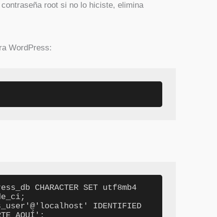
ontraseña root si no lo hiciste, elimina
ara WordPress:
ess_db CHARACTER SET utf8mb4 
e_ci;

_user'@'localhost' IDENTIFIED 
TE_AQUÍ';
