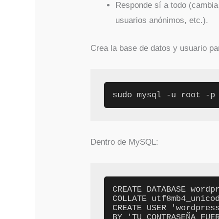
Responde sí a todo (cambia c
usuarios anónimos, etc.).
Crea la base de datos y usuario p
sudo mysql -u root -p
Dentro de MySQL:
CREATE DATABASE wordpr
COLLATE utf8mb4_unicod
CREATE USER 'wordpress
BY 'TU_CONTRASEÑA_FUER