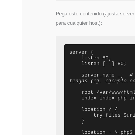
Pega este contenido (ajusta server
para cualquier host):
server {

    listen 80;

    listen [::]:80;

    server_name _;  
#
tengas (ej. ejemplo.c
    root /var/www/html;

    index index.php index.html index.htm;

    location / {

        try_files $uri $uri/ /index.php?$args;

    }

    location ~ \.php$ {
