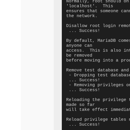
Normally, root should on
'localhost'.  This

ensures that someone can
the network.

Disallow root login remot
 ... Success!

By default, MariaDB come
anyone can

access.  This is also in
be removed

before moving into a prod
Remove test database and 
 - Dropping test database...

 ... Success!

 - Removing privileges on test database...

 ... Success!

Reloading the privilege 
made so far

will take effect immediat
Reload privilege tables n
 ... Success!
