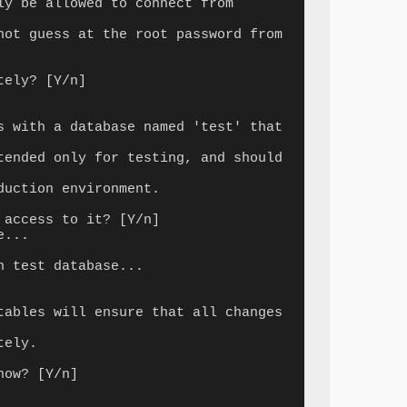
ly be allowed to connect from 
not guess at the root password from 
ely? [Y/n]

s with a database named 'test' that 
tended only for testing, and should 
uction environment.

access to it? [Y/n]

tables will ensure that all changes 
ely.

ow? [Y/n]
