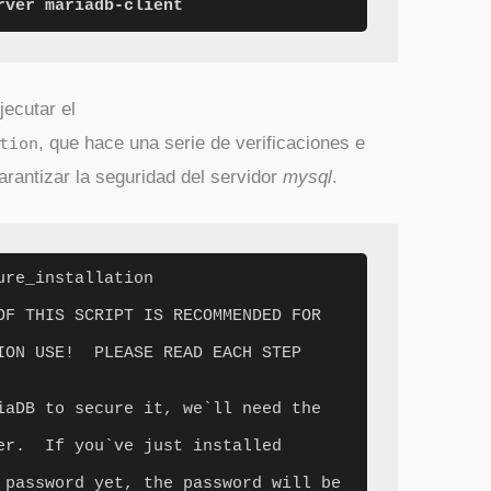
rver mariadb-client
jecutar el
, que hace una serie de verificaciones e
tion
arantizar la seguridad del servidor
mysql
.
re_installation

OF THIS SCRIPT IS RECOMMENDED FOR 
iaDB to secure it, we`ll need the 
er.  If you`ve just installed 
 password yet, the password will be 