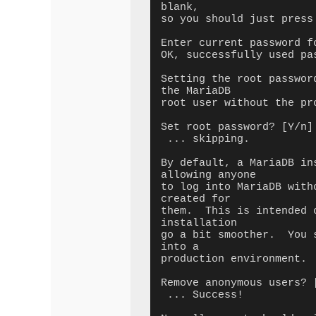
blank,

so you should just press 
Enter current password f
OK, successfully used pas
Setting the root passwor
the MariaDB

root user without the pro
Set root password? [Y/n] 
 ... skipping.

By default, a MariaDB in
allowing anyone

to log into MariaDB with
created for

them.  This is intended 
installation

go a bit smoother.  You 
into a

production environment.

Remove anonymous users? [
 ... Success!
