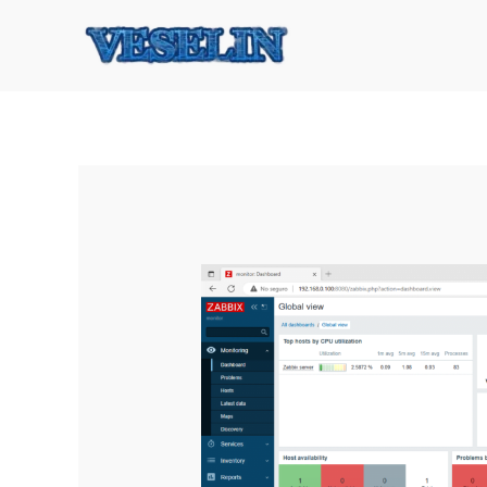
Ir
al
contenido