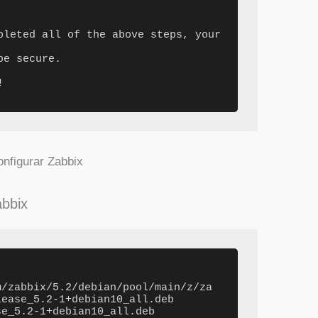
pleted all of the above steps, your 
e secure.



onfigurar Zabbix
abbix
m/zabbix/5.2/debian/pool/main/z/za
lease_5.2-1+debian10_all.deb
se_5.2-1+debian10_all.deb