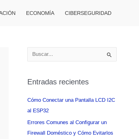
ACIÓN
ECONOMÍA
CIBERSEGURIDAD
B
u
s
Entradas recientes
c
a
Cómo Conectar una Pantalla LCD I2C
r
al ESP32
p
Errores Comunes al Configurar un
o
Firewall Doméstico y Cómo Evitarlos
r