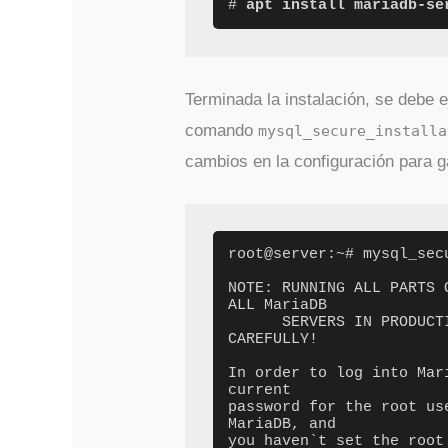
# 
apt install mariadb-se
Terminada la instalación, se debe e
comando
mysql_secure_installa
cambios en la configuración para g
root@server:~# mysql_secu
NOTE: RUNNING ALL PARTS 
ALL MariaDB

      SERVERS IN PRODUCTION USE!  PLEASE READ EACH STEP 
CAREFULLY!

In order to log into Mar
current

password for the root us
MariaDB, and

you haven`t set the root