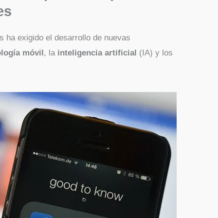
es
s ha exigido el desarrollo de nuevas
logía móvil
, la
inteligencia artificial
(IA) y los