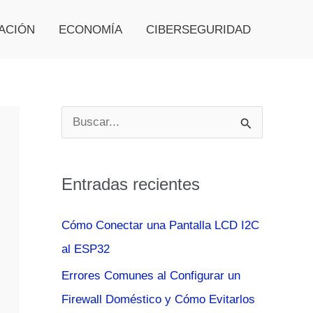
ACIÓN
ECONOMÍA
CIBERSEGURIDAD
B
u
s
Entradas recientes
c
a
Cómo Conectar una Pantalla LCD I2C
r
al ESP32
p
Errores Comunes al Configurar un
o
Firewall Doméstico y Cómo Evitarlos
r