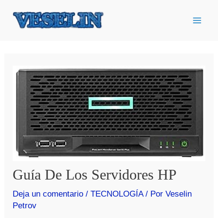
Ir
al
contenido
Guía De Los Servidores HP
Deja un comentario
/
TECNOLOGÍA
/ Por
Veselin
Petrov