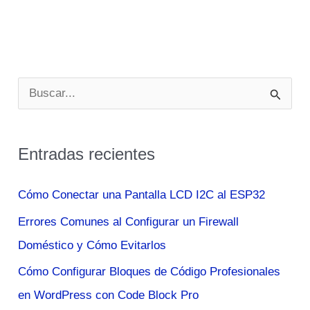
B
u
s
Entradas recientes
c
a
Cómo Conectar una Pantalla LCD I2C al ESP32
r
Errores Comunes al Configurar un Firewall
p
Doméstico y Cómo Evitarlos
o
Cómo Configurar Bloques de Código Profesionales
r
en WordPress con Code Block Pro
: