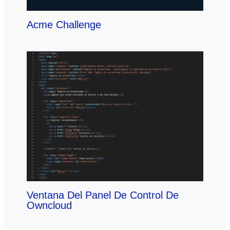
Acme Challenge
Ventana Del Panel De Control De
Owncloud