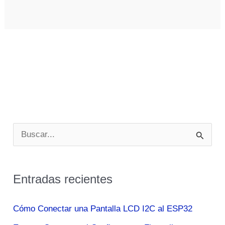
B
u
s
Entradas recientes
c
a
Cómo Conectar una Pantalla LCD I2C al ESP32
r