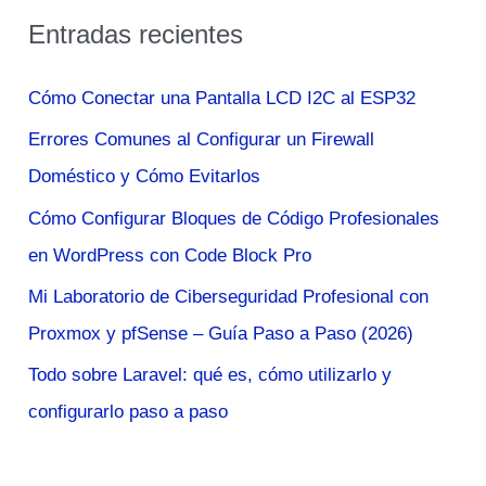
s
Entradas recientes
c
a
Cómo Conectar una Pantalla LCD I2C al ESP32
r
Errores Comunes al Configurar un Firewall
p
Doméstico y Cómo Evitarlos
o
Cómo Configurar Bloques de Código Profesionales
r
en WordPress con Code Block Pro
:
Mi Laboratorio de Ciberseguridad Profesional con
Proxmox y pfSense – Guía Paso a Paso (2026)
Todo sobre Laravel: qué es, cómo utilizarlo y
configurarlo paso a paso