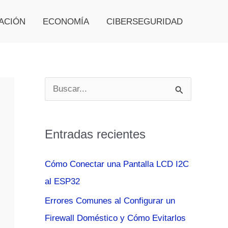
ACIÓN
ECONOMÍA
CIBERSEGURIDAD
B
u
s
Entradas recientes
c
a
Cómo Conectar una Pantalla LCD I2C
r
al ESP32
p
Errores Comunes al Configurar un
o
Firewall Doméstico y Cómo Evitarlos
r