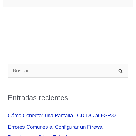
B
u
s
Entradas recientes
c
a
Cómo Conectar una Pantalla LCD I2C al ESP32
r
Errores Comunes al Configurar un Firewall
p