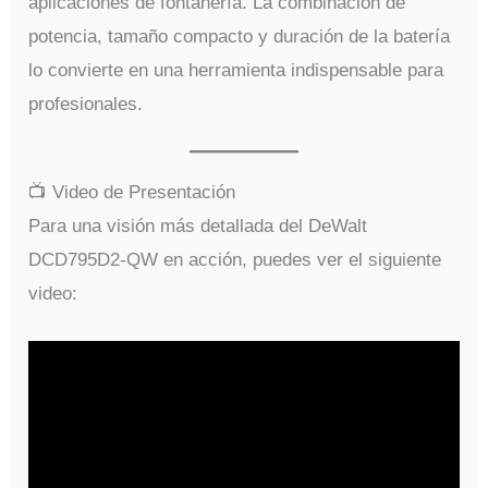
aplicaciones de fontanería. La combinación de
potencia, tamaño compacto y duración de la batería
lo convierte en una herramienta indispensable para
profesionales.
📺 Video de Presentación
Para una visión más detallada del DeWalt
DCD795D2-QW en acción, puedes ver el siguiente
video: