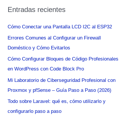
s
Entradas recientes
c
a
Cómo Conectar una Pantalla LCD I2C al ESP32
r
Errores Comunes al Configurar un Firewall
p
Doméstico y Cómo Evitarlos
o
Cómo Configurar Bloques de Código Profesionales
r
en WordPress con Code Block Pro
:
Mi Laboratorio de Ciberseguridad Profesional con
Proxmox y pfSense – Guía Paso a Paso (2026)
Todo sobre Laravel: qué es, cómo utilizarlo y
configurarlo paso a paso