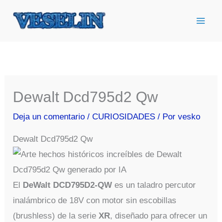
Ir
al
contenido
Dewalt Dcd795d2 Qw
Deja un comentario
/
CURIOSIDADES
/ Por
vesko
Dewalt Dcd795d2 Qw
El
DeWalt DCD795D2-QW
es un taladro percutor
inalámbrico de 18V con motor sin escobillas
(brushless) de la serie
XR
, diseñado para ofrecer un