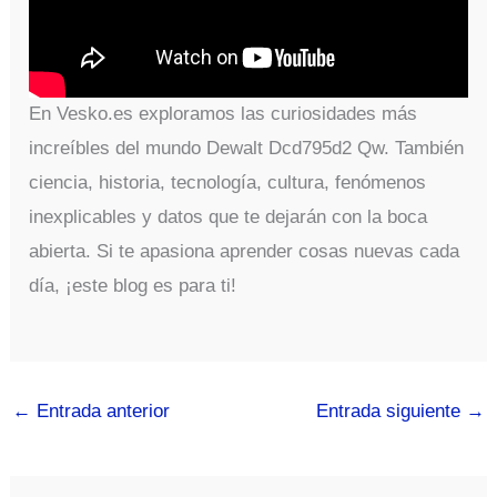
En Vesko.es exploramos las curiosidades más
increíbles del mundo Dewalt Dcd795d2 Qw. También
ciencia, historia, tecnología, cultura, fenómenos
inexplicables y datos que te dejarán con la boca
abierta. Si te apasiona aprender cosas nuevas cada
día, ¡este blog es para ti!
←
Entrada anterior
Entrada siguiente
→