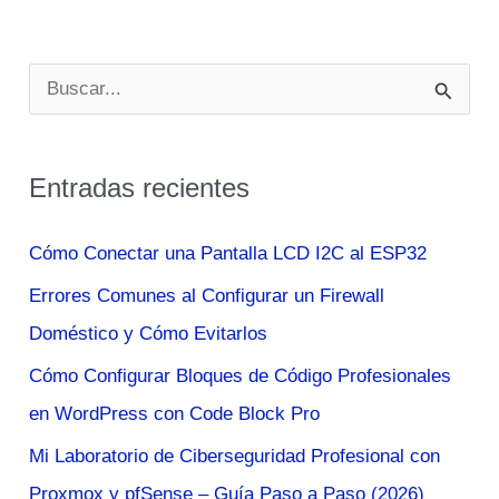
B
u
s
Entradas recientes
c
a
Cómo Conectar una Pantalla LCD I2C al ESP32
r
Errores Comunes al Configurar un Firewall
p
Doméstico y Cómo Evitarlos
o
Cómo Configurar Bloques de Código Profesionales
r
en WordPress con Code Block Pro
:
Mi Laboratorio de Ciberseguridad Profesional con
Proxmox y pfSense – Guía Paso a Paso (2026)