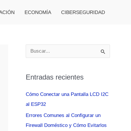
ACIÓN
ECONOMÍA
CIBERSEGURIDAD
B
u
s
Entradas recientes
c
a
Cómo Conectar una Pantalla LCD I2C
r
al ESP32
p
Errores Comunes al Configurar un
o
Firewall Doméstico y Cómo Evitarlos
r