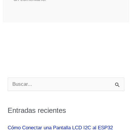
B
u
s
Entradas recientes
c
a
Cómo Conectar una Pantalla LCD I2C al ESP32