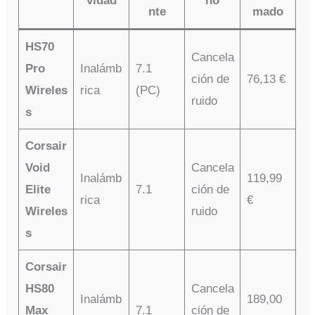
vidad
no
nte
mado
HS70
Cancela
Pro
Inalámb
7.1
ción de
76,13 €
Wireles
rica
(PC)
ruido
s
Corsair
Void
Cancela
Inalámb
119,99
Elite
7.1
ción de
rica
€
Wireles
ruido
s
Corsair
HS80
Cancela
Inalámb
189,00
Max
7.1
ción de