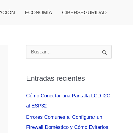
ACIÓN
ECONOMÍA
CIBERSEGURIDAD
B
u
s
Entradas recientes
c
a
Cómo Conectar una Pantalla LCD I2C
r
al ESP32
p
Errores Comunes al Configurar un
o
Firewall Doméstico y Cómo Evitarlos
r