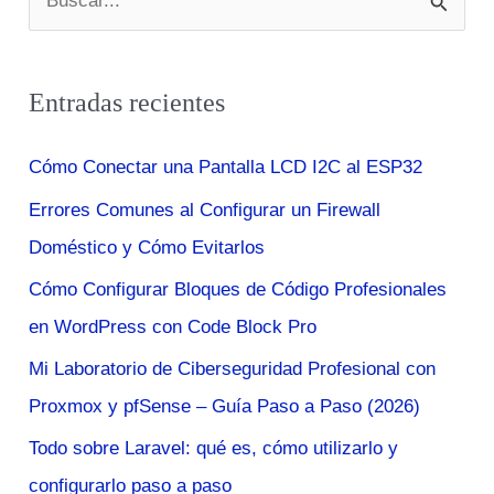
u
s
Entradas recientes
c
a
Cómo Conectar una Pantalla LCD I2C al ESP32
r
Errores Comunes al Configurar un Firewall
p
Doméstico y Cómo Evitarlos
o
r
Cómo Configurar Bloques de Código Profesionales
:
en WordPress con Code Block Pro
Mi Laboratorio de Ciberseguridad Profesional con
Proxmox y pfSense – Guía Paso a Paso (2026)
Todo sobre Laravel: qué es, cómo utilizarlo y
configurarlo paso a paso