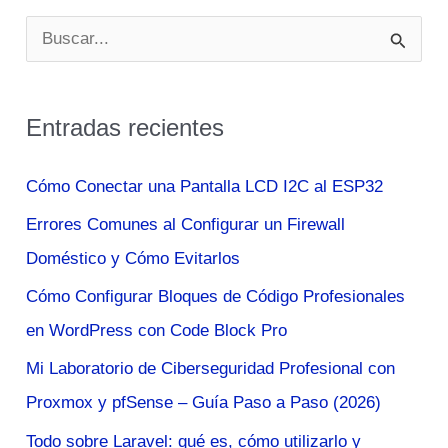
B
u
s
Entradas recientes
c
a
Cómo Conectar una Pantalla LCD I2C al ESP32
r
Errores Comunes al Configurar un Firewall
p
Doméstico y Cómo Evitarlos
o
Cómo Configurar Bloques de Código Profesionales
r
en WordPress con Code Block Pro
:
Mi Laboratorio de Ciberseguridad Profesional con
Proxmox y pfSense – Guía Paso a Paso (2026)
Todo sobre Laravel: qué es, cómo utilizarlo y