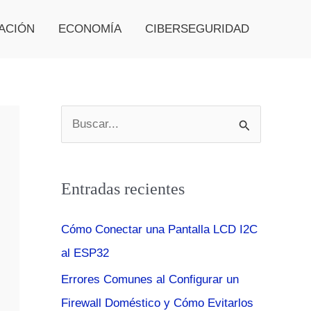
ACIÓN
ECONOMÍA
CIBERSEGURIDAD
B
u
s
Entradas recientes
c
a
Cómo Conectar una Pantalla LCD I2C
r
al ESP32
p
Errores Comunes al Configurar un
o
Firewall Doméstico y Cómo Evitarlos
r