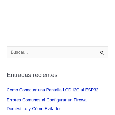
B
u
s
Entradas recientes
c
a
Cómo Conectar una Pantalla LCD I2C al ESP32
r
Errores Comunes al Configurar un Firewall
p
Doméstico y Cómo Evitarlos
o