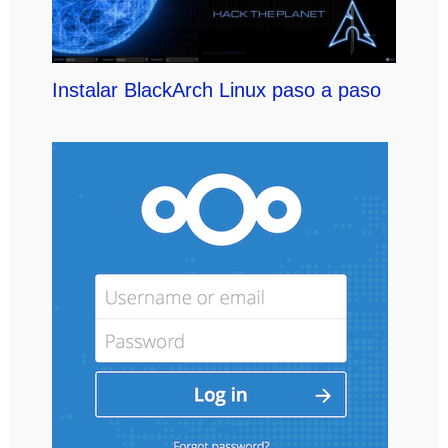
Instalar BlackArch Linux paso a paso