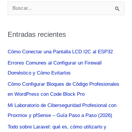
B
u
s
Entradas recientes
c
a
Cómo Conectar una Pantalla LCD I2C al ESP32
r
Errores Comunes al Configurar un Firewall
p
Doméstico y Cómo Evitarlos
o
Cómo Configurar Bloques de Código Profesionales
r
en WordPress con Code Block Pro
:
Mi Laboratorio de Ciberseguridad Profesional con
Proxmox y pfSense – Guía Paso a Paso (2026)
Todo sobre Laravel: qué es, cómo utilizarlo y