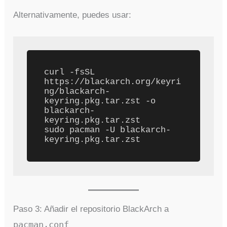
Alternativamente, puedes usar:
curl -fsSL 
https://blackarch.org/keyri
ng/blackarch-
keyring.pkg.tar.zst -o 
blackarch-
keyring.pkg.tar.zst

sudo pacman -U blackarch-
Paso 3: Añadir el repositorio BlackArch a
pacman.conf