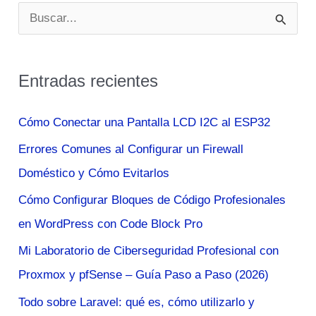
B
u
s
Entradas recientes
c
a
Cómo Conectar una Pantalla LCD I2C al ESP32
r
Errores Comunes al Configurar un Firewall
p
Doméstico y Cómo Evitarlos
o
Cómo Configurar Bloques de Código Profesionales
r
en WordPress con Code Block Pro
:
Mi Laboratorio de Ciberseguridad Profesional con
Proxmox y pfSense – Guía Paso a Paso (2026)
Todo sobre Laravel: qué es, cómo utilizarlo y