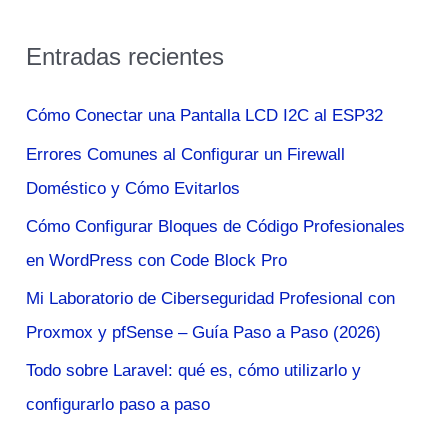
s
Entradas recientes
c
a
Cómo Conectar una Pantalla LCD I2C al ESP32
r
Errores Comunes al Configurar un Firewall
p
Doméstico y Cómo Evitarlos
o
Cómo Configurar Bloques de Código Profesionales
r
en WordPress con Code Block Pro
:
Mi Laboratorio de Ciberseguridad Profesional con
Proxmox y pfSense – Guía Paso a Paso (2026)
Todo sobre Laravel: qué es, cómo utilizarlo y
configurarlo paso a paso