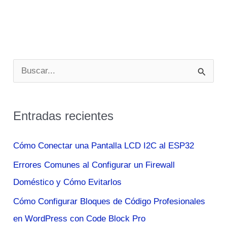
B
u
s
Entradas recientes
c
a
Cómo Conectar una Pantalla LCD I2C al ESP32
r
Errores Comunes al Configurar un Firewall
p
Doméstico y Cómo Evitarlos
o
Cómo Configurar Bloques de Código Profesionales
r
en WordPress con Code Block Pro
: