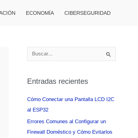
ACIÓN
ECONOMÍA
CIBERSEGURIDAD
B
u
s
Entradas recientes
c
a
Cómo Conectar una Pantalla LCD I2C
r
al ESP32
p
Errores Comunes al Configurar un
o
Firewall Doméstico y Cómo Evitarlos
r