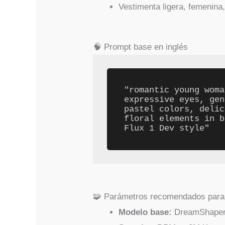
Vestimenta ligera, femenina
🧠 Prompt base en inglés
"romantic young woma
expressive eyes, gen
pastel colors, delic
floral elements in b
🧩 Parámetros recomendados par
Modelo base:
DreamShaper X