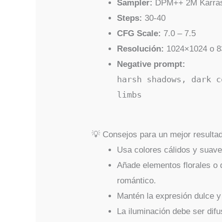
Sampler:
DPM++ 2M Karra
Steps:
30-40
CFG Scale:
7.0 – 7.5
Resolución:
1024×1024 o 8
Negative prompt:
harsh shadows, dark c
limbs
💡 Consejos para un mejor resulta
Usa colores cálidos y suaves
Añade elementos florales o 
romántico.
Mantén la expresión dulce y 
La iluminación debe ser difu