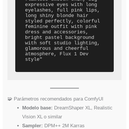
expressive eyes with long 
eyelashes, full pink lips, 
long shiny blonde hair 
styled perfectly, colorful 
feminine outfit with pink 
dress and accessories, 
bright pastel background 
with soft studio lighting, 
glamorous and cheerful 
atmosphere, Flux 1 Dev 
🧩 Parámetros recomendados para ComfyUI
Modelo base:
DreamShaper XL, Realistic
Vision XL o similar
Sampler:
DPM++ 2M Karras