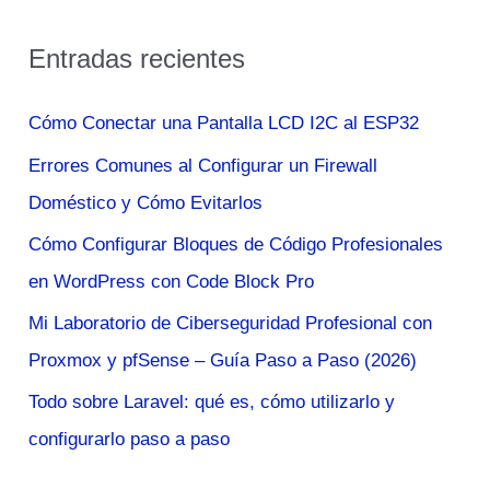
s
Entradas recientes
c
a
Cómo Conectar una Pantalla LCD I2C al ESP32
r
Errores Comunes al Configurar un Firewall
p
Doméstico y Cómo Evitarlos
o
Cómo Configurar Bloques de Código Profesionales
r
en WordPress con Code Block Pro
:
Mi Laboratorio de Ciberseguridad Profesional con
Proxmox y pfSense – Guía Paso a Paso (2026)
Todo sobre Laravel: qué es, cómo utilizarlo y
configurarlo paso a paso