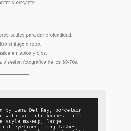
dora y elegante.
ras sutiles para dar profundidad.
ltro vintage o retro.
ealce en labios y ojos.
a o sesión fotográfica de los 60-70s.
d by Lana Del Rey, porcelain 
e with soft cheekbones, full 
e style makeup, large 
 cat eyeliner, long lashes, 