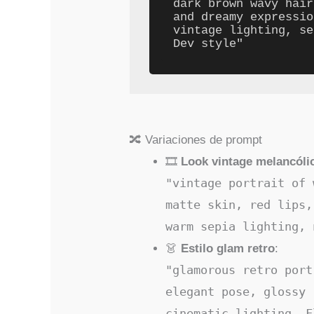
dark brown wavy hair
and dreamy expressio
vintage lighting, se
🔀 Variaciones de prompt
🎞️
Look vintage melancóli
"vintage portrait of 
matte skin, red lips,
warm sepia lighting, 
👗
Estilo glam retro
:
"glamorous retro port
elegant pose, glossy 
cinematic lighting, F