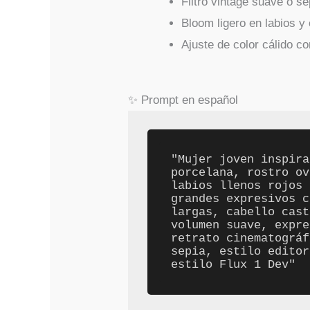
Filtro vintage suave o se
Bloom ligero en labios y 
Ajuste de color cálido co
✨ Prompt en español
"Mujer joven inspira
porcelana, rostro ov
labios llenos rojos 
grandes expresivos c
largas, cabello cast
volumen suave, expre
retrato cinematográf
sepia, estilo editor