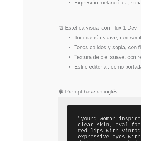
Expresión melancólica, soña
🎨 Estética visual con Flux 1 Dev
Iluminación suave, con somb
Tonos cálidos y sepia, con fi
Textura de piel suave, con r
Estilo editorial, como portad
🧠 Prompt base en inglés
"young woman inspire
clear skin, oval fac
red lips with vintag
expressive eyes with