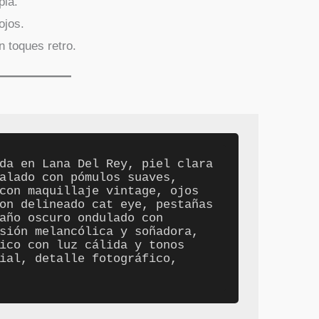
pia.
ojos.
n toques retro.
da en Lana Del Rey, piel clara 
alado con pómulos suaves, 
con maquillaje vintage, ojos 
on delineado cat eye, pestañas 
año oscuro ondulado con 
sión melancólica y soñadora, 
ico con luz cálida y tonos 
ial, detalle fotográfico, 