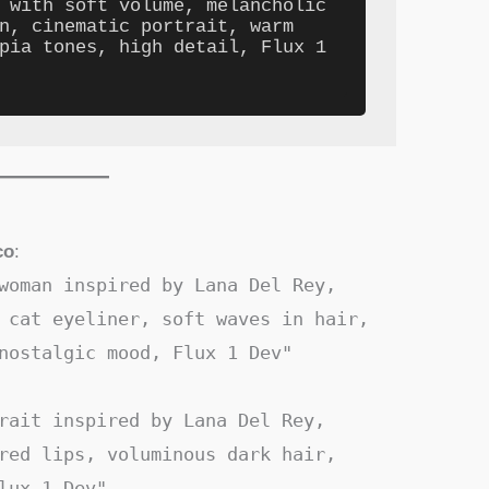
 with soft volume, melancholic 
n, cinematic portrait, warm 
pia tones, high detail, Flux 1 
co
:
woman inspired by Lana Del Rey,
 cat eyeliner, soft waves in hair,
nostalgic mood, Flux 1 Dev"
rait inspired by Lana Del Rey,
red lips, voluminous dark hair,
lux 1 Dev"