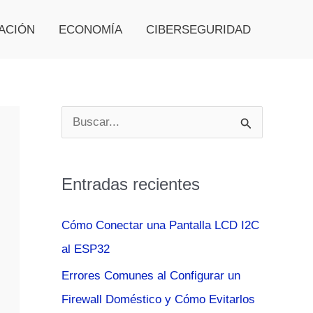
ACIÓN
ECONOMÍA
CIBERSEGURIDAD
B
u
s
Entradas recientes
c
a
Cómo Conectar una Pantalla LCD I2C
r
al ESP32
p
Errores Comunes al Configurar un
o
Firewall Doméstico y Cómo Evitarlos
r