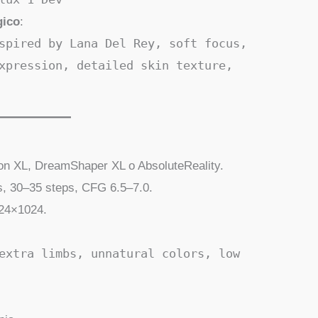
gico
:
spired by Lana Del Rey, soft focus,
xpression, detailed skin texture,
sion XL, DreamShaper XL o AbsoluteReality.
, 30–35 steps, CFG 6.5–7.0.
024×1024.
extra limbs, unnatural colors, low