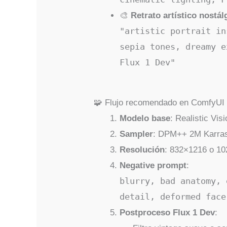
🎨
Retrato artístico nostál
"artistic portrait in
sepia tones, dreamy e
Flux 1 Dev"
🧩 Flujo recomendado en ComfyUI
Modelo base
: Realistic Vi
Sampler
: DPM++ 2M Karras
Resolución
: 832×1216 o 1
Negative prompt
:
blurry, bad anatomy, 
detail, deformed face
Postproceso Flux 1 Dev
: