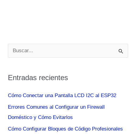
B
u
s
Entradas recientes
c
a
Cómo Conectar una Pantalla LCD I2C al ESP32
r
Errores Comunes al Configurar un Firewall
p
Doméstico y Cómo Evitarlos
o
Cómo Configurar Bloques de Código Profesionales
r