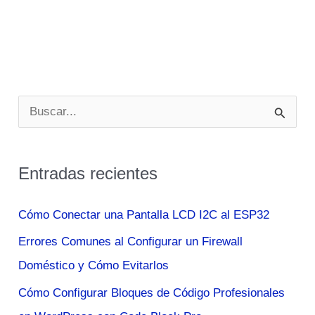
B
u
s
Entradas recientes
c
a
Cómo Conectar una Pantalla LCD I2C al ESP32
r
Errores Comunes al Configurar un Firewall
p
Doméstico y Cómo Evitarlos
o
Cómo Configurar Bloques de Código Profesionales
r