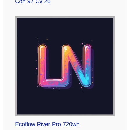
Con 97 Cv 26
Ecoflow River Pro 720wh