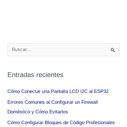
B
u
s
Entradas recientes
c
a
Cómo Conectar una Pantalla LCD I2C al ESP32
r
Errores Comunes al Configurar un Firewall
p
Doméstico y Cómo Evitarlos
o
Cómo Configurar Bloques de Código Profesionales
r