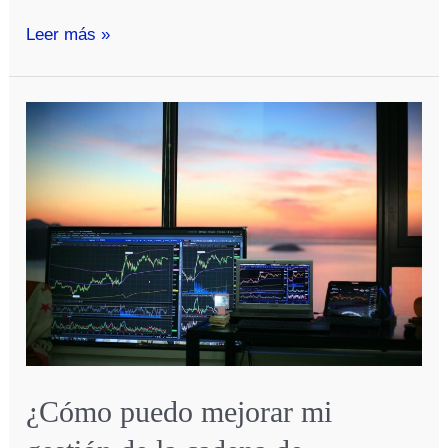
¿Cómo
Leer más »
puedo
hacer
una
estrategia
de
alianzas
estratégicas?
¿Cómo puedo mejorar mi