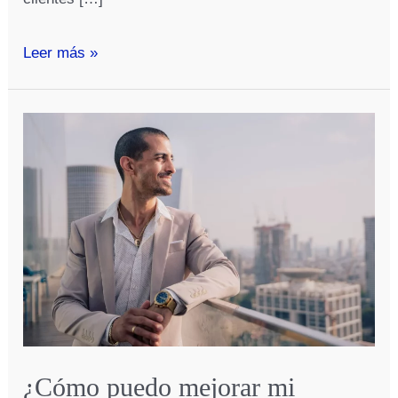
¿Cómo
Leer más »
puedo
hacer
una
estrategia
de
fidelización
de
clientes?
¿Cómo puedo mejorar mi