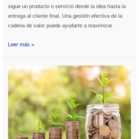
sigue un producto o servicio desde la idea hasta la
entrega al cliente final. Una gestión efectiva de la
cadena de valor puede ayudarte a maximizar
¿Cómo
Leer más »
puedo
mejorar
mi
gestión
de
la
cadena
de
valor?