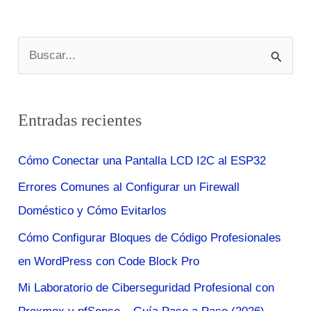
corporativas?
B
u
s
Entradas recientes
c
a
Cómo Conectar una Pantalla LCD I2C al ESP32
r
Errores Comunes al Configurar un Firewall
p
Doméstico y Cómo Evitarlos
o
r
Cómo Configurar Bloques de Código Profesionales
:
en WordPress con Code Block Pro
Mi Laboratorio de Ciberseguridad Profesional con