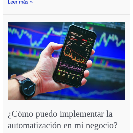
¿Cómo
Leer más »
puedo
mejorar
mi
gestión
de
inventario?
¿Cómo puedo implementar la
automatización en mi negocio?