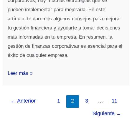
corporativas, hay muchas estrategias que se
pueden implementar para mejorarla. En este
artículo, te daremos algunos consejos para mejorar
tu gestión financiera y ayudarte a tomar decisiones
más informadas en tu empresa. En resumen, la
gestión de finanzas corporativas es esencial para el
éxito de cualquier empresa.
¿Cómo
Leer más »
puedo
mejorar
mi
←
Anterior
1
2
3
…
11
gestión
Siguiente
→
de
finanzas