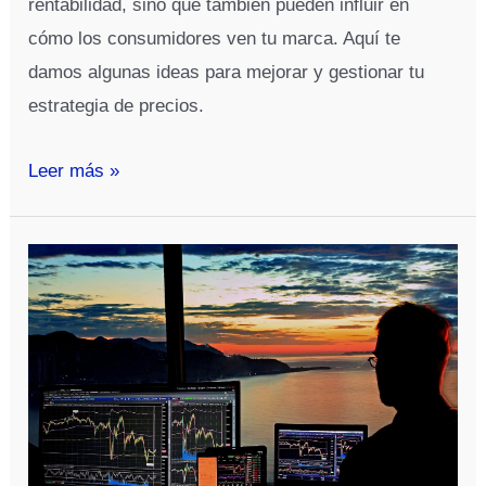
rentabilidad, sino que también pueden influir en
cómo los consumidores ven tu marca. Aquí te
damos algunas ideas para mejorar y gestionar tu
estrategia de precios.
¿Cómo
Leer más »
puedo
hacer
una
estrategia
de
precios?