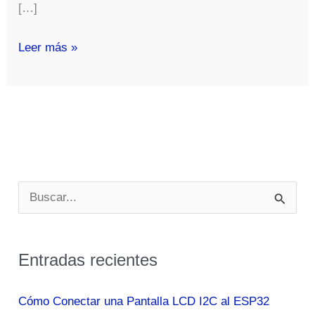
[…]
Parque
Leer más »
Nacional
Serengueti
en
Tanzania
B
u
s
Entradas recientes
c
a
Cómo Conectar una Pantalla LCD I2C al ESP32
r