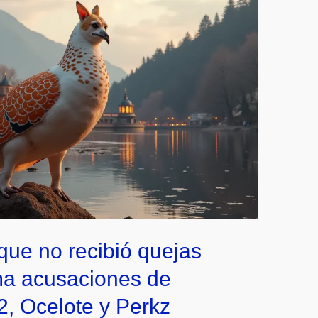
que no recibió quejas
ma acusaciones de
2, Ocelote y Perkz