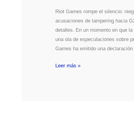
Riot Games rompe el silencio: nieg
acusaciones de tampering hacia G2
detalles. En un momento en que la
una ola de especulaciones sobre pr
Games ha emitido una declaración
Riot
Leer más »
Games
aclara
que
no
recibió
quejas
formales