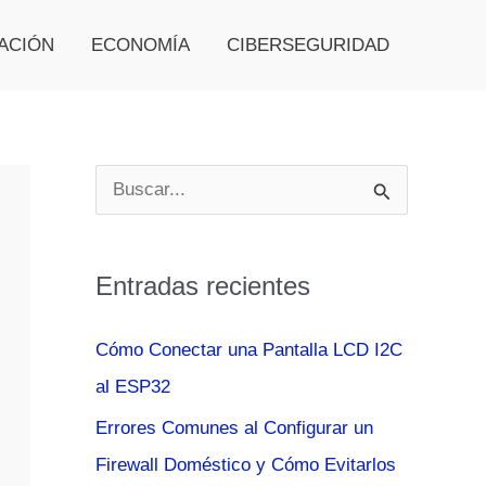
ACIÓN
ECONOMÍA
CIBERSEGURIDAD
B
u
s
Entradas recientes
c
a
Cómo Conectar una Pantalla LCD I2C
r
al ESP32
p
Errores Comunes al Configurar un
o
Firewall Doméstico y Cómo Evitarlos
r