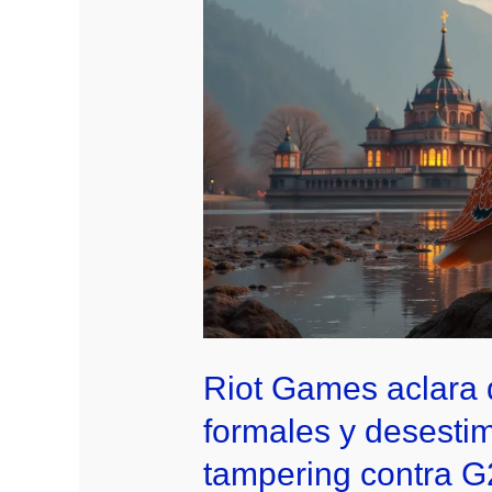
Riot Games aclara 
formales y desesti
tampering contra G