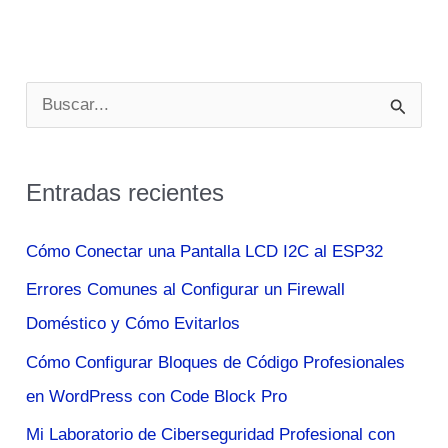
2025
B
u
s
Entradas recientes
c
a
Cómo Conectar una Pantalla LCD I2C al ESP32
r
Errores Comunes al Configurar un Firewall
p
Doméstico y Cómo Evitarlos
o
Cómo Configurar Bloques de Código Profesionales
r
en WordPress con Code Block Pro
:
Mi Laboratorio de Ciberseguridad Profesional con