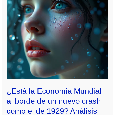
1929?
Crisis,
paralelismos
y
lecciones
del
pasado
¿Está la Economía Mundial
al borde de un nuevo crash
como el de 1929? Análisis